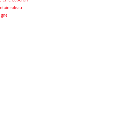
ntainebleau
ogne