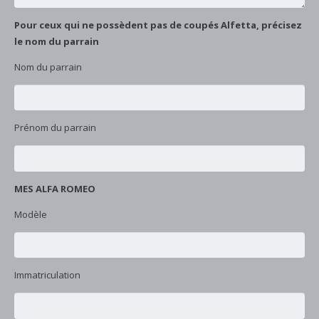
Pour ceux qui ne possèdent pas de coupés Alfetta, précisez
le nom du parrain
Nom du parrain
Prénom du parrain
MES ALFA ROMEO
Modèle
Immatriculation