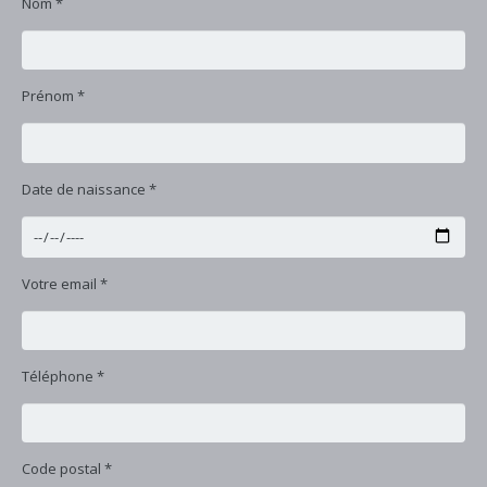
Nom *
Prénom *
Date de naissance *
Votre email *
Téléphone *
Code postal *